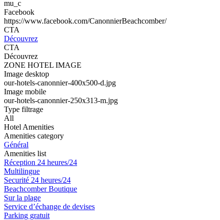
mu_c
Facebook
https://www.facebook.com/CanonnierBeachcomber/
CTA
Découvrez
CTA
Découvrez
ZONE HOTEL IMAGE
Image desktop
our-hotels-canonnier-400x500-d.jpg
Image mobile
our-hotels-canonnier-250x313-m.jpg
Type filtrage
All
Hotel Amenities
Amenities category
Général
Amenities list
Réception 24 heures/24
Multilingue
Securité 24 heures/24
Beachcomber Boutique
Sur la plage
Service d’échange de devises
Parking gratuit