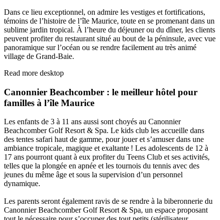
Dans ce lieu exceptionnel, on admire les vestiges et fortifications,
témoins de l’histoire de l’île Maurice, toute en se promenant dans un
sublime jardin tropical. À l’heure du déjeuner ou du dîner, les clients
peuvent profiter du restaurant situé au bout de la péninsule, avec vue
panoramique sur l’océan ou se rendre facilement au très animé
village de Grand-Baie.
Read more desktop
Canonnier Beachcomber : le meilleur hôtel pour
familles à l’île Maurice
Les enfants de 3 à 11 ans aussi sont choyés au Canonnier
Beachcomber Golf Resort & Spa. Le kids club les accueille dans
des tentes safari haut de gamme, pour jouer et s’amuser dans une
ambiance tropicale, magique et exaltante ! Les adolescents de 12 à
17 ans pourront quant à eux profiter du Teens Club et ses activités,
telles que la plongée en apnée et les tournois du tennis avec des
jeunes du même âge et sous la supervision d’un personnel
dynamique.
Les parents seront également ravis de se rendre à la biberonnerie du
Canonnier Beachcomber Golf Resort & Spa, un espace proposant
tout le nécessaire pour s’occuper des tout petits (stérilisateur,